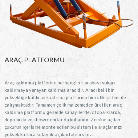
ARAÇ PLATFORMU
Araç kaldırma platformu herhangi bir arabayı yukarı
kaldırmaya yarayan kaldırma aracıdır. Aracı belli bir
yüksekliğe kaldıran kaldırma platformu hidrolik sistem ile
çalışmaktadır. Tamamen çelik malzemeden üretilen araç
kaldırma platformu genelde sanayilerde, otoparklarda,
depolarda ve showroom’lar da kullanılır. Zemine açılan
çukurun içerisine monte edilen bu sistem ile araçlarınızı
yüksek katlara kolaylıkla çıkartabilirsiniz.